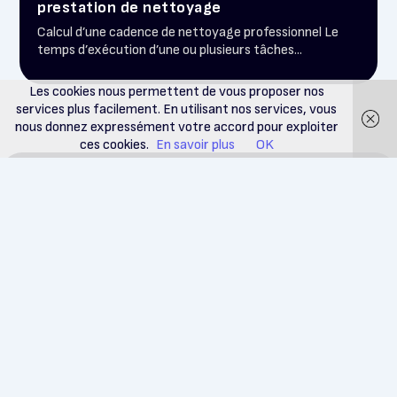
prestation de nettoyage
Calcul d’une cadence de nettoyage professionnel Le
temps d’exécution d’une ou plusieurs tâches...
Les cookies nous permettent de vous proposer nos
services plus facilement. En utilisant nos services, vous
nous donnez expressément votre accord pour exploiter
ces cookies.
En savoir plus
OK
Faites appel à des experts
de la propreté.
Navigation
Services
Secteurs
Nous
Accueil
Nettoyage
d'activité
sommes
d'immeuble
Cabinets
une
Devis
médicaux
société de
Nettoyage
A propos